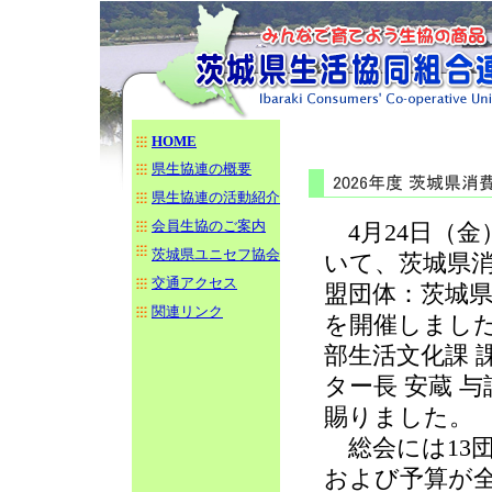
HOME
県生協連の概要
県生協連の活動紹介
会員生協のご案内
4月24日（金
茨城県ユニセフ協会
いて、茨城県
交通アクセス
盟団体：茨城県
関連リンク
を開催しまし
部生活文化課 
ター長 安蔵 
賜りました。
総会には13団
および予算が