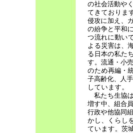
の社会活動や
てきておりま
侵攻に加え、
の紛争と平和
つ流れに動い
よる災害は、
る日本の私た
す。流通・小
のため再編・
子高齢化、人
しています。
私たち生協は
増す中、組合
行政や他協同
かし、くらし
ています。茨