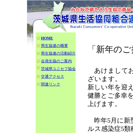
HOME
県生協連の概要
「新年のご
県生協連の活動紹介
会員生協のご案内
茨城県ユニセフ協会
あけましてお
交通アクセス
ざいます。
関連リンク
新しい年を迎
健勝とご多幸
上げます。
昨年5月に新
ルス感染症5類